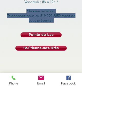
Vendredi : 8h à 12h *
* horaire variable,
Téléphonez-nous au
819 299-3859
avant de
vous présenter.
Pointe-du-Lac
St-Étienne-des-Grès
Phone
Email
Facebook
Contactez-nous
Tél:
819 377-3309